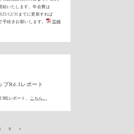
を開始いたします。年会費は
5/12/31までに更新すれば
スで手続きお願いします。
宮崎
プRd.3レポート
第3戦レポート。
こちら。
8
9