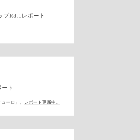
プRd.1レポート
。
ポート
デューロ」。
レポート更新中。