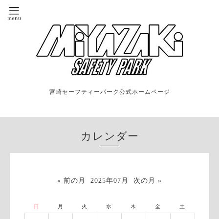
宮崎セーフティーパーク公式ホームページ
カレンダー
« 前の月
2025年07月
次の月 »
日
月
火
水
木
金
土