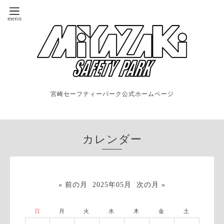
宮崎セーフティーパーク公式ホームページ
カレンダー
« 前の月
2025年05月
次の月 »
日
月
火
水
木
金
土